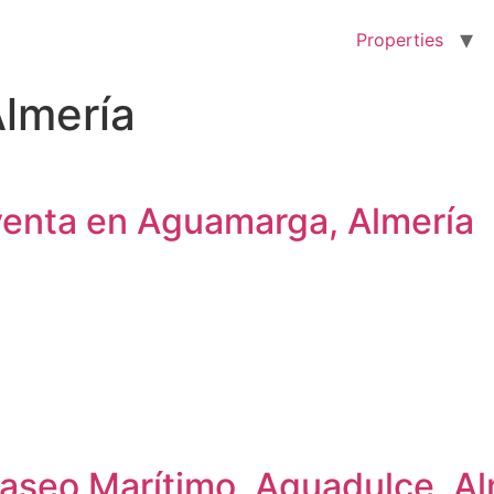
Properties
lmería
 venta en Aguamarga, Almería
TIES
SERVICES
ABOUT US
BLOG
C
Paseo Marítimo, Aguadulce, Al