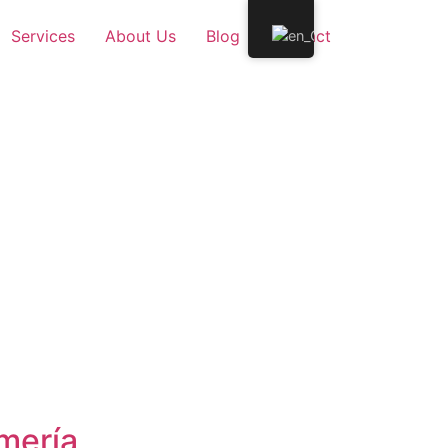
Services
About Us
Blog
Contact
ONTACT
mería