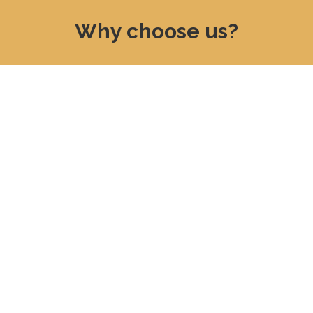
Why choose us?
Professional
Best offer
advice
Con la ayuda de
nuestros profesionales
Nuestros agentes le
accederá a exclusivas
asesorarán y guiarán
ofertas y a una
gran
en todo momento
variedad de opciones
para ayudarle a
para encontrar lo que
conocer el precio de
está buscando.
su vivienda
.
Protection of
Security
your interests.