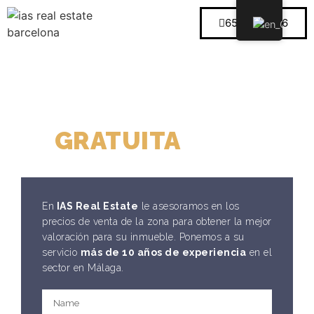
659 289 646
VALORACIÓN
GRATUITA
DE SU
VIVIENDA
En
IAS Real Estate
le asesoramos en los
precios de venta de la zona para obtener la mejor
valoración para su inmueble. Ponemos a su
servicio
más de 10 años de experiencia
en el
sector en Málaga.