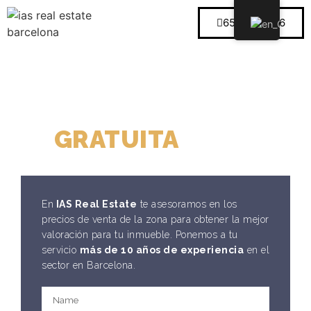
659 289 646
VALORACIÓN
GRATUITA
DE TU
VIVIENDA
En
IAS Real Estate
te asesoramos en los
precios de venta de la zona para obtener la mejor
valoración para tu inmueble. Ponemos a tu
servicio
más de 10 años de experiencia
en el
sector en Barcelona.