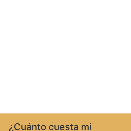
disposición a los
un agente inmobiliario
mejores
de IAS tendrá las
profesionales del
garantías de
sector
.
transparencia y
profesionalidad
para
defender sus
intereses.
¿Cuánto cuesta mi