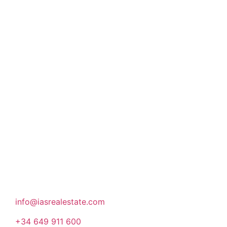
Aplicamos los más altos estándares de calidad a
nuestro trabajo para seguir siendo punto de
referencia en el sector inmobiliario.
Donde estamos
Rambla Catalunya 66, 5E
08007, Barcelona
info@iasrealestate.com
+34 649 911 600