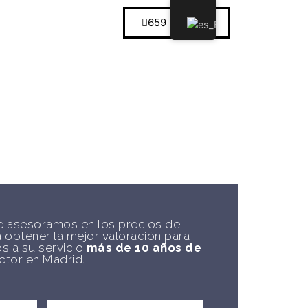
659 22 20 62
e asesoramos en los precios de
a obtener la mejor valoración para
s a su servicio
más de 10 años de
ctor en Madrid.