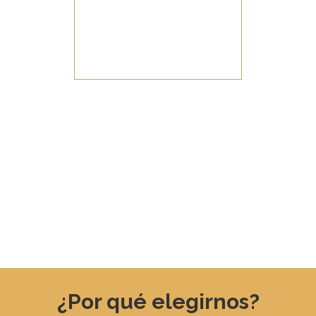
años
DE EXPERIENCIA
Solicitar valoración profesional
¿Por qué elegirnos?