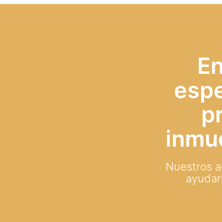
En
espe
p
inmu
Nuestros a
ayudar