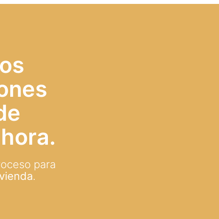
mos
iones
de
hora.
roceso para
ivienda
.