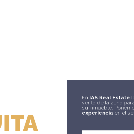
CIÓN
En
IAS Real Estate
l
venta de la zona par
su inmueble. Ponemo
ITA
experiencia
en el se