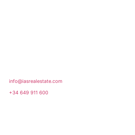
nuestro trabajo para seguir siendo punto de
referencia en el sector inmobiliario.
Donde estamos
Rambla Catalunya 66, 5E
08007, Barcelona
info@iasrealestate.com
+34 649 911 600
Empresa