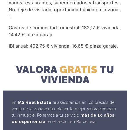
varios restaurantes, supermercados y transportes.
No deje de visitarla, oportunidad única en la zona.
”.
Gastos de comunidad trimestral: 182,17 € vivienda,
14,42 € plaza garaje
IBI anual: 402,75 € vivienda, 16,65 € plaza garaje.
VALORA
GRATIS
TU
VIVIENDA
En
IAS Real Estate
te asesoramos en los precios de
venta de la zona para obtener la mejor valoración para
tu inmueble. Ponemos a tu servicio
más de 10 años
de experiencia
en el sector en Barcelona.