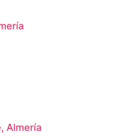
mería
, Almería