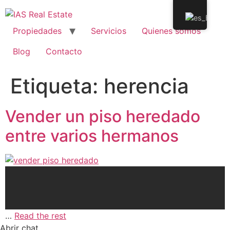
Propiedades
Servicios
Quienes somos
Blog
Contacto
Etiqueta:
herencia
Vender un piso heredado
entre varios hermanos
…
Read the rest
Abrir chat